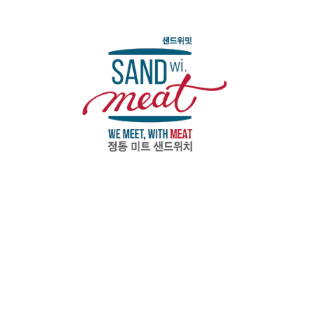
국내 파트너사
샌드위밋