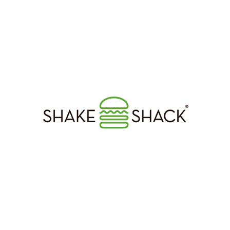
국내 파트너사
쉐이크쉑