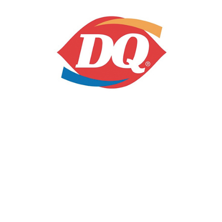
국내 파트너사
데어리퀸