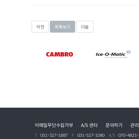
이전
목록보기
다음
이메일무단수집거부
A/S 센터
문의하기
관리
T
031-527-1887
F
031-527-1080
A/S
070-4821-