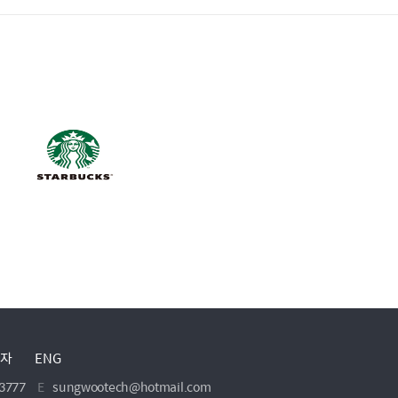
자
ENG
3777
E
sungwootech@hotmail.com